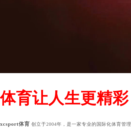
体育让人生更精彩
xcsport体育
创立于2004年，是一家专业的国际化体育管