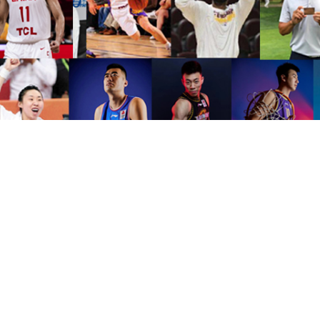
赛事运营
xcsport体育组织各种赛事运营，
协助创办、策划并成功
以及大学参加。
赢得广泛的社会赞誉和影响力，拓展中