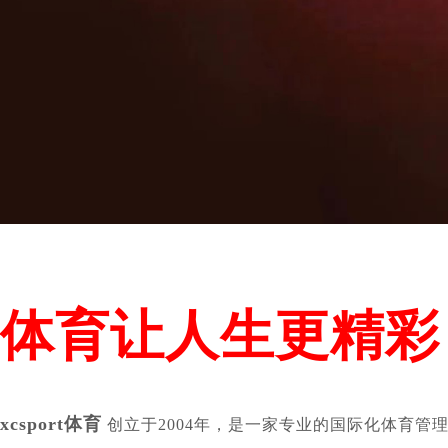
体育让人生更精彩
xcsport体育
创立于2004年，是一家专业的国际化体育管