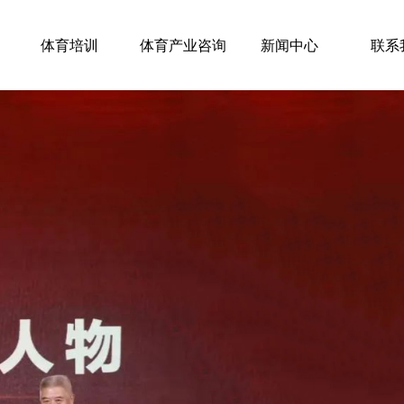
体育培训
体育产业咨询
新闻中心
联系